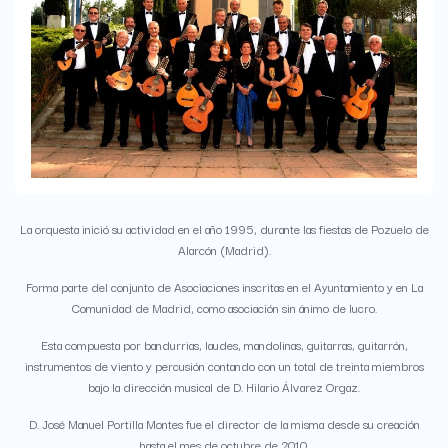
La orquesta inició su actividad en el año 1995, durante las fiestas de Pozuelo de
Alarcón (Madrid).
Forma parte del conjunto de Asociaciones inscritas en el Ayuntamiento y en La
Comunidad de Madrid, como asociación sin ánimo de lucro.
Esta compuesta por bandurrias, laudes, mandolinas, guitarras, guitarrón,
instrumentos de viento y percusión contando con un total de treinta miembros
bajo la dirección musical de D. Hilario Álvarez Orgaz.
D. José Manuel Portilla Montes fue el director de la misma desde su creación
hasta el mes de octubre de 2010.